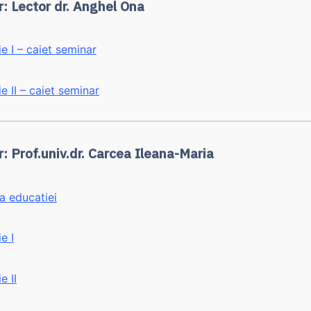
r: Lector dr. Anghel Ona
 I – caiet seminar
 II – caiet seminar
: Prof.univ.dr. Carcea Ileana-Maria
a educatiei
e I
e II