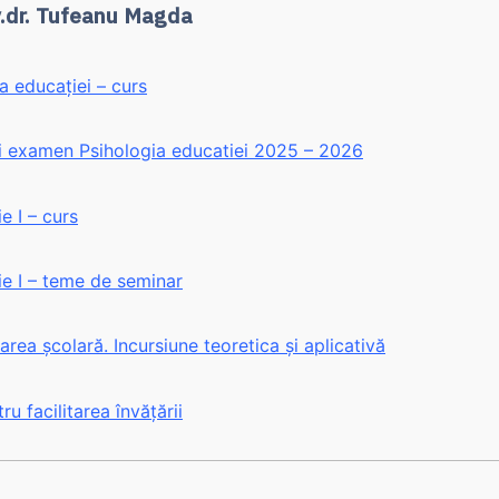
v.dr. Tufeanu Magda
a educației – curs
ii examen Psihologia educatiei 2025 – 2026
 I – curs
e I – teme de seminar
area școlară. Incursiune teoretica și aplicativă
ru facilitarea învățării