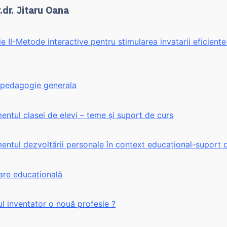
.dr. Jitaru Oana
 II-Metode interactive pentru stimularea invatarii eficient
pedagogie generala
tul clasei de elevi – teme și suport de curs
ntul dezvoltării personale în context educațional-suport 
re educațională
l inventator o nouă profesie ?