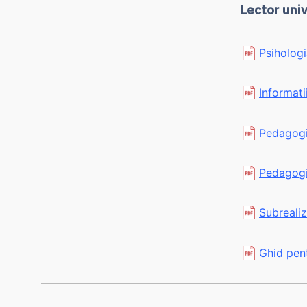
Lector uni
Psihologi
Informat
Pedagogie
Pedagogi
Subrealiz
Ghid pent