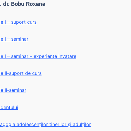
v. dr. Bobu Roxana
e I – suport curs
e I – seminar
 I – seminar – experiente invatare
e II-suport de curs
e II-seminar
dentului
gogia adolescenților tinerilor și adulților