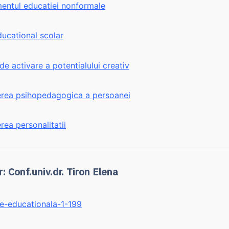
ntul educatiei nonformale
ucational scolar
 de activare a potentialului creativ
rea psihopedagogica a persoanei
ea personalitatii
: Conf.univ.dr. Tiron Elena
ie-educationala-1-199