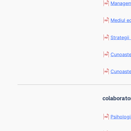
Manageme
Mediul ed
Strategii
Cunoaste
Cunoaster
colaborator
Psiholog