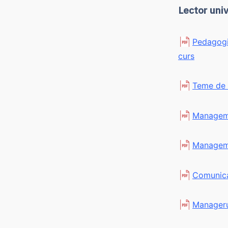
Lector univ
Pedagogie
curs
Teme de 
Managemen
Manageme
Comunica
Manageru